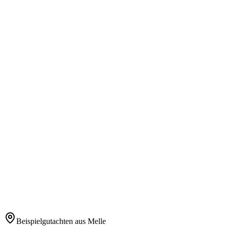
Fahrzeugbesichtigung
Gutachtenerstellung
Weiterleitung an Versicherung
Beispielgutachten aus Melle